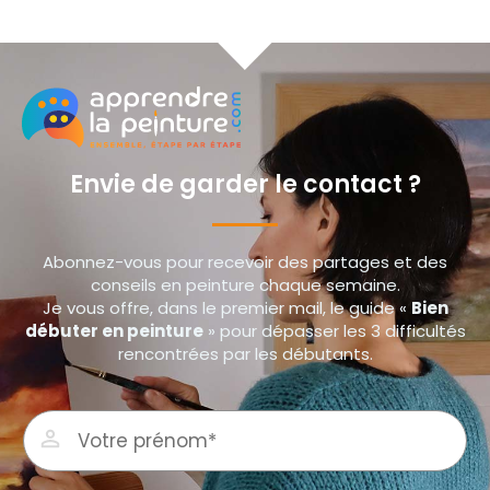
Envie de garder le contact ?
Abonnez-vous pour recevoir des partages et des
conseils en peinture chaque semaine.
Je vous offre, dans le premier mail, le guide «
Bien
débuter en peinture
» pour dépasser les 3 difficultés
rencontrées par les débutants.