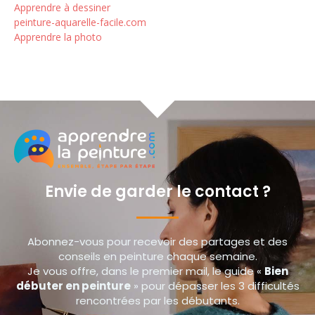
Apprendre à dessiner
peinture-aquarelle-facile.com
Apprendre la photo
Envie de garder le contact ?
Abonnez-vous pour recevoir des partages et des
conseils en peinture chaque semaine.
Je vous offre, dans le premier mail, le guide «
Bien
débuter en peinture
» pour dépasser les 3 difficultés
rencontrées par les débutants.