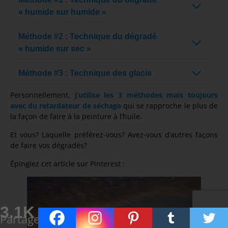
« humide sur humide »
Méthode #2 : Technique du dégradé
« humide sur sec »
Méthode #3 : Technique des glacis
Personnellement,
j’utilise les 3 méthodes mais toujours
avec du retardateur de séchage
qui se rapproche le plus de
la façon de faire à la peinture à l’huile.
Et vous? Laquelle préférez-vous? Avez-vous d’autres façons
de faire vos dégradés?
Épinglez cet article sur Pinterest :
3.1K
Partages