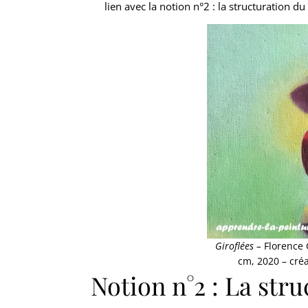
lien avec la notion n°2 : la structuration du 
Comme vous je hai
vous recevrez
progresser dan
Giroflées –
Florence G
cm, 2020 – cré
Notion n°2 : La stru