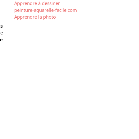
Apprendre à dessiner
peinture-aquarelle-facile.com
Apprendre la photo
es
te
de
ure ?
utant
e » !
e