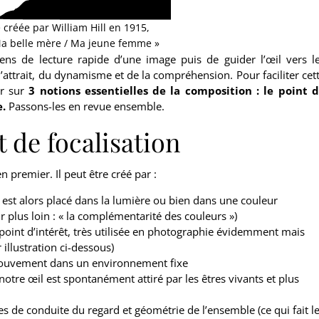
 créée par William Hill en 1915,
 Ma belle mère / Ma jeune femme »
s de lecture rapide d’une image puis de guider l’œil vers l
l’attrait, du dynamisme et de la compréhension. Pour faciliter cet
er sur
3 notions essentielles de la composition : le point 
e.
Passons-les en revue ensemble.
t de focalisation
n premier. Il peut être créé par :
e de bien débuter en peint
t est alors placé dans la lumière ou bien dans une couleur
 plus loin : « la complémentarité des couleurs »)
point d’intérêt, très utilisée en photographie évidemment mais
 illustration ci-dessous)
ontez les premières difficultés du déb
mouvement dans un environnement fixe
e à notre guide
« Bien débuter en peintur
 notre œil est spontanément attiré par les êtres vivants et plus
gnes de conduite du regard et géométrie de l’ensemble (ce qui fait l