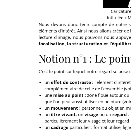
Caricature
intitulée «
Nous devons donc tenir compte de notre sen
éléments d’intérêt. Ainsi nous allons créer de 
lecture d’image, nous pouvons nous appuy
focalisation, la structuration et l’équilibr
Notion n°1 : Le poin
C’est le point sur lequel notre regard se pose e
Envi
un
effet de contraste
: l’élément d’intérê
complémentaire de celle de l’ensemble (voir
une
mise au point
: zone floue autour du 
que l’on peut aussi utiliser en peinture (voir
Surm
un
mouvement
: personne ou objet en 
grâc
un
être vivant
, un
visage
ou un
regard
:
particulièrement leur visage et leur regard
un
cadrage
particulier : format utilisé, li