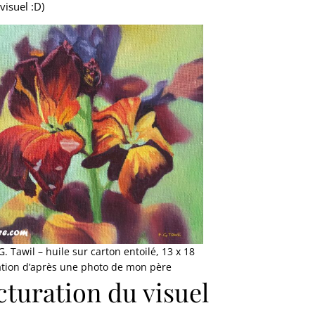
visuel :D)
Je veux recevoir mon guide !
s les spams : votre adresse email ne sera jamais cédée ni revendue. En vo
 des articles, vidéos, podcasts, offres commerciales et autres conseils pou
s le domaine de la peinture et tout ce qui peut vous y aider directement ou
Vous pouvez vous désabonner à tout instant.
. Tawil – huile sur carton entoilé, 13 x 18
ation d’après une photo de mon père
cturation du visuel