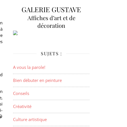
GALERIE GUSTAVE
Affiches d’art et de
on
décoration
 à
re
es
SUJETS :
A vous la parole!
rd
Bien débuter en peinture
un
Conseils
e,
si
Créativité
i-
😀
Culture artistique